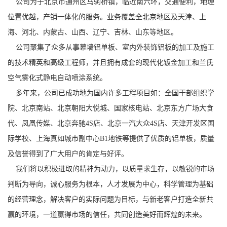
公司为于北京市通州区马驹桥镇，临近南六环，交通便利，地理
位置优越，产销一体化的服务。业务覆盖全北京地区及天津、上
海、河北、内蒙古、山西、辽宁、吉林、山东等地区。
公司聚集了众多从事幕墙铝单板、室内外装饰铝板的加工及施工
的技术精英和高级工程师，并且拥有成套的现代化钣金加工和兰氏
空气雾化式静电自动喷涂系统。
多年来，公司已成功地为国内许多工程项目如：全国干部组织学
院、北京南站、北京朝阳大悦城、国家核电站、北京东方广场大食
代、凤凰传媒、北京奔驰4S店、北京一汽大众4S店、天津开发区国
际学校、上海真如城市副中心B1地铁等提供了优质的铝单板，质量
及信誉得到了广大用户的肯定与好评。
我们将以积极进取的精神为动力，以质量求生存，以敏锐的市场
判断为导向，诚心服务为根本，人才发展为中心，科学管理为基础
的经营理念，解决客户的实际问题为目标，与新老客户打造全新共
赢的环境，一道赢得市场的信任，共同创造美好而辉煌的未来。